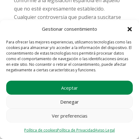
conforme a la legislación española en aquello
que no esté expresamente establecido.
Cualquier controversia que pudiera suscitarse
de la prestación de los productos o servicios
Gestionar consentimiento
objeto de estas Condiciones se someterá a los
juzgados y tribunales del domicilio del
Para ofrecer las mejores experiencias, utilizamos tecnologías como las
cookies para almacenar y/o acceder a la información del dispositivo. El
USUARIO, al lugar del cumplimiento de la
consentimiento de estas tecnologías nos permitirá procesar datos
obligación o aquel en que se encuentre el bien
como el comportamiento de navegación o las identificaciones únicas
en este sitio. No consentir o retirar el consentimiento, puede afectar
si éste fuera inmueble.
negativamente a ciertas características y funciones.
Aceptar
Denegar
Ver preferencias
Política de cookies
Política de Privacidad
Aviso Legal